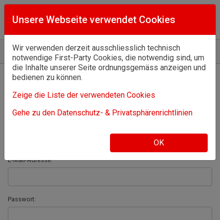
Unsere Webseite verwendet Cookies
Wir verwenden derzeit ausschliesslich technisch
Home
Anmelden
notwendige First-Party Cookies, die notwendig sind, um
die Inhalte unserer Seite ordnungsgemäss anzeigen und
bedienen zu können.
Willkommen!
Zeige die Liste der verwendeten Cookies
Melden Sie sich an oder registrieren Sie sich.
Gehe zu den Datenschutz- & Privatsphärenrichtlinien
Ich habe bereits ein Konto:
OK
E-Mail-Adresse:
Passwort: