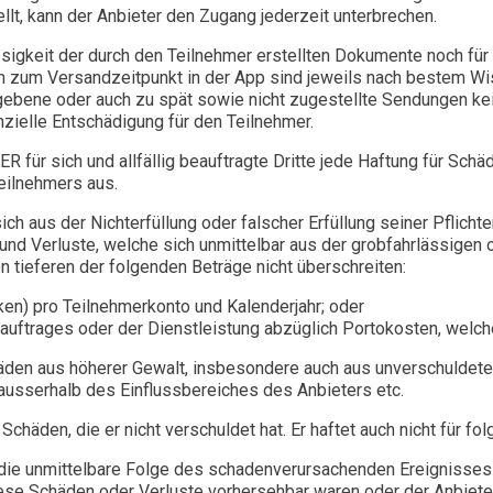
llt, kann der Anbieter den Zugang jederzeit unterbrechen.
sigkeit der durch den Teilnehmer erstellten Dokumente noch für
en zum Versandzeitpunkt in der App sind jeweils nach bestem W
gegebene oder auch zu spät sowie nicht zugestellte Sendungen k
nzielle Entschädigung für den Teilnehmer.
 für sich und allfällig beauftragte Dritte jede Haftung für Schäd
Teilnehmers aus.
ch aus der Nichterfüllung oder falscher Erfüllung seiner Pflicht
und Verluste, welche sich unmittelbar aus der grobfahrlässigen o
n tieferen der folgenden Beträge nicht überschreiten:
en) pro Teilnehmerkonto und Kalenderjahr; oder
ftrages oder der Dienstleistung abzüglich Portokosten, welche 
häden aus höherer Gewalt, insbesondere auch aus unverschuldete
ausserhalb des Einflussbereiches des Anbieters etc.
Schäden, die er nicht verschuldet hat. Er haftet auch nicht für f
die unmittelbare Folge des schadenverursachenden Ereignisses 
ese Schäden oder Verluste vorhersehbar waren oder der Anbiete