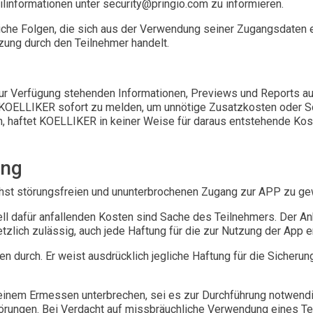
ilinformationen unter security@pringio.com zu informieren.
liche Folgen, die sich aus der Verwendung seiner Zugangsdaten
zung durch den Teilnehmer handelt.
ur Verfügung stehenden Informationen, Previews und Reports auf i
KOELLIKER sofort zu melden, um unnötige Zusatzkosten oder Sc
n, haftet KOELLIKER in keiner Weise für daraus entstehende Ko
ung
ichst störungsfreien und ununterbrochenen Zugang zur APP zu ge
ll dafür anfallenden Kosten sind Sache des Teilnehmers. Der An
tzlich zulässig, auch jede Haftung für die zur Nutzung der App e
n durch. Er weist ausdrücklich jegliche Haftung für die Sicherun
seinem Ermessen unterbrechen, sei es zur Durchführung notwend
Störungen. Bei Verdacht auf missbräuchliche Verwendung eines 