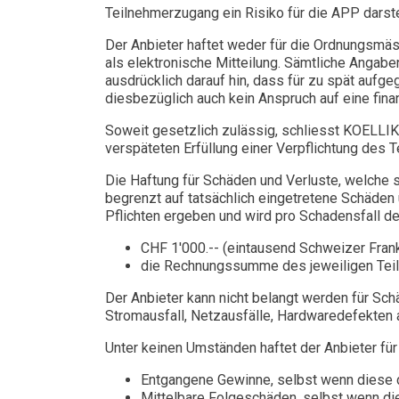
Teilnehmerzugang ein Risiko für die APP darste
Der Anbieter haftet weder für die Ordnungsmäs
als elektronische Mitteilung. Sämtliche Angab
ausdrücklich darauf hin, dass für zu spät auf
diesbezüglich auch kein Anspruch auf eine fina
Soweit gesetzlich zulässig, schliesst KOELLIKER
verspäteten Erfüllung einer Verpflichtung des 
Die Haftung für Schäden und Verluste, welche si
begrenzt auf tatsächlich eingetretene Schäden 
Pflichten ergeben und wird pro Schadensfall de
CHF 1'000.-- (eintausend Schweizer Frank
die Rechnungssumme des jeweiligen Teilau
Der Anbieter kann nicht belangt werden für Sc
Stromausfall, Netzausfälle, Hardwaredefekten 
Unter keinen Umständen haftet der Anbieter für 
Entgangene Gewinne, selbst wenn diese 
Mittelbare Folgeschäden, selbst wenn di