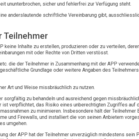
it ununterbrochen, sicher und fehlerfrei zur Verfügung steht.
ine anderslautende schriftliche Vereinbarung gibt, ausschliesslic
r Teilnehmer
P keine Inhalte zu erstellen, produzieren oder zu verteilen, dere
nbarungen mit oder Rechte von Dritten verstösst.
 etc. die der Teilnehmer in Zusammenhang mit der APP verwendet, 
it, geschäftliche Grundlage oder weitere Angaben des Teilnehmer
iner Art und Weise missbräuchlich zu nutzen.
r sorgfältig zu behandeln und ausreichend gegen missbräuchli
mer ist verpflichtet, das Risiko eines unberechtigten Zugriffes a
tzmassnahmen zu minimieren. Insbesondere hält der Teilnehm
me und Firewalls, und installiert die von seinen Anbietern vorg
tes umgehen.
ung der APP hat der Teilnehmer unverzüglich mindestens sein 