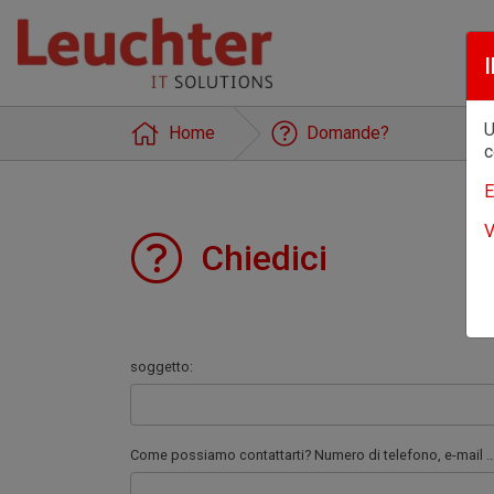
I
U
Home
Domande?
c
E
V
Chiedici
soggetto:
Come possiamo contattarti? Numero di telefono, e-mail ...