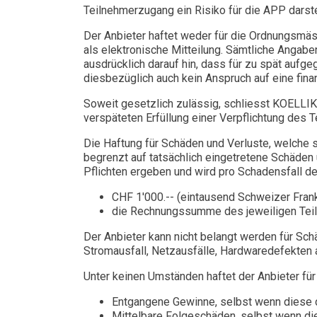
Teilnehmerzugang ein Risiko für die APP darste
Der Anbieter haftet weder für die Ordnungsmäs
als elektronische Mitteilung. Sämtliche Angab
ausdrücklich darauf hin, dass für zu spät auf
diesbezüglich auch kein Anspruch auf eine fina
Soweit gesetzlich zulässig, schliesst KOELLIKER
verspäteten Erfüllung einer Verpflichtung des 
Die Haftung für Schäden und Verluste, welche si
begrenzt auf tatsächlich eingetretene Schäden 
Pflichten ergeben und wird pro Schadensfall de
CHF 1'000.-- (eintausend Schweizer Frank
die Rechnungssumme des jeweiligen Teilau
Der Anbieter kann nicht belangt werden für Sc
Stromausfall, Netzausfälle, Hardwaredefekten 
Unter keinen Umständen haftet der Anbieter für 
Entgangene Gewinne, selbst wenn diese 
Mittelbare Folgeschäden, selbst wenn di