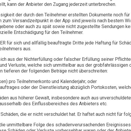
llt, kann der Anbieter den Zugang jederzeit unterbrechen.
sigkeit der durch den Teilnehmer erstellten Dokumente noch für
en zum Versandzeitpunkt in der App sind jeweils nach bestem W
gegebene oder auch zu spät sowie nicht zugestellte Sendungen k
nzielle Entschädigung für den Teilnehmer.
 für sich und allfällig beauftragte Dritte jede Haftung für Schäd
Teilnehmers aus.
ch aus der Nichterfüllung oder falscher Erfüllung seiner Pflicht
und Verluste, welche sich unmittelbar aus der grobfahrlässigen o
n tieferen der folgenden Beträge nicht überschreiten:
en) pro Teilnehmerkonto und Kalenderjahr; oder
ftrages oder der Dienstleistung abzüglich Portokosten, welche 
häden aus höherer Gewalt, insbesondere auch aus unverschuldete
ausserhalb des Einflussbereiches des Anbieters etc.
Schäden, die er nicht verschuldet hat. Er haftet auch nicht für f
die unmittelbare Folge des schadenverursachenden Ereignisses 
ese Schäden oder Verluste vorhersehbar waren oder der Anbiete