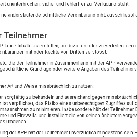
it ununterbrochen, sicher und fehlerfrei zur Verfügung steht.
ine anderslautende schriftliche Vereinbarung gibt, ausschliesslic
r Teilnehmer
P keine Inhalte zu erstellen, produzieren oder zu verteilen, dere
nbarungen mit oder Rechte von Dritten verstösst.
 etc. die der Teilnehmer in Zusammenhang mit der APP verwendet, 
it, geschäftliche Grundlage oder weitere Angaben des Teilnehmer
iner Art und Weise missbräuchlich zu nutzen.
r sorgfältig zu behandeln und ausreichend gegen missbräuchli
mer ist verpflichtet, das Risiko eines unberechtigten Zugriffes a
tzmassnahmen zu minimieren. Insbesondere hält der Teilnehm
me und Firewalls, und installiert die von seinen Anbietern vorg
tes umgehen.
ung der APP hat der Teilnehmer unverzüglich mindestens sein 