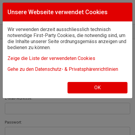
Unsere Webseite verwendet Cookies
Wir verwenden derzeit ausschliesslich technisch
Home
Anmelden
notwendige First-Party Cookies, die notwendig sind, um
die Inhalte unserer Seite ordnungsgemäss anzeigen und
bedienen zu können.
Willkommen!
Zeige die Liste der verwendeten Cookies
Melden Sie sich an oder registrieren Sie sich.
Gehe zu den Datenschutz- & Privatsphärenrichtlinien
Ich habe bereits ein Konto:
OK
E-Mail-Adresse:
Passwort: