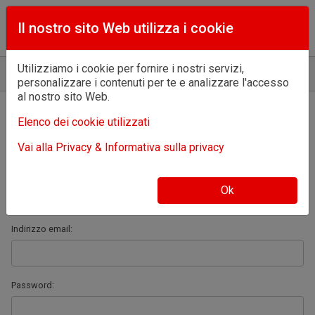
Il nostro sito Web utilizza i cookie
Utilizziamo i cookie per fornire i nostri servizi,
Home
Accedi
personalizzare i contenuti per te e analizzare l'accesso
al nostro sito Web.
Benvenuto!
Elenco dei cookie utilizzati
Vai alla Privacy & Informativa sulla privacy
Accedi o registrati per continuare.
Ok
Ho già un account:
Indirizzo email:
Password: